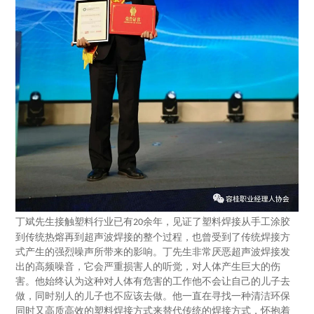
丁斌先生接触塑料行业已有
余年，见证了塑料焊接从手工涂胶
20
到传统热熔再到超声波焊接的整个过程，也曾受到了传统焊接方
式产生的强烈噪声所带来的影响。
丁先生非常厌恶超声波焊接发
出的高频噪音，它会严重损害人的听觉，对人体产生巨大的伤
害。他始终认为这种对人体有危害的工作他不会让自己的儿子去
做，同时别人的儿子也不应该去做。
他一直在寻找一种清洁环保
同时又高质高效的塑料焊接方式来替代传统的焊接方式，怀抱着