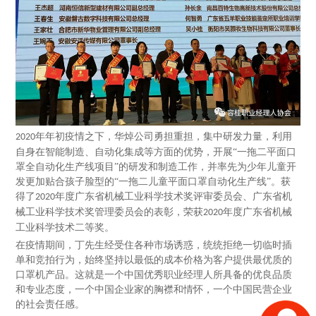
年年初疫情之下，华焯公司勇担重担，集中研发力量，利用
2020
自身在智能制造、自动化集成等方面的优势，开展“一拖二平面口
罩全自动化生产线项目”的研发和制造工作，并率先为少年儿童开
发更加贴合孩子脸型的“一拖二儿童平面口罩自动化生产线”。获
得了
年度广东省机械工业科学技术奖评审委员会、广东省机
2020
械工业科学技术奖管理委员会的表彰，荣获
年度广东省机械
2020
工业科学技术二等奖。
在疫情期间，丁先生经受住各种市场诱惑，统统拒绝一切临时插
单和竞拍行为，始终坚持以最低的成本价格为客户提供最优质的
口罩机产品。这就是一个中国优秀职业经理人所具备的优良品质
和专业态度，一个中国企业家的胸襟和情怀，一个中国民营企业
的社会责任感。