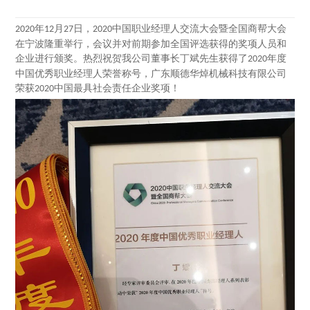
年
月
日，
中国职业经理人交流大会暨全国商帮大会
2020
12
27
2020
在宁波隆重举行，会议并对前期参加全国评选获得的奖项人员和
企业进行颁奖。热烈祝贺我公司董事长丁斌先生获得了
年度
2020
中国优秀职业经理人荣誉称号，广东顺德华焯机械科技有限公司
荣获
中国最具社会责任企业奖项！
2020