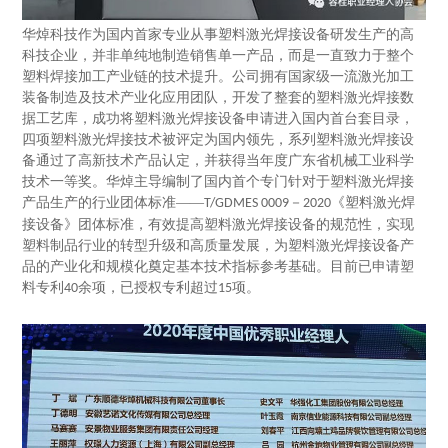
华焯科技作为国内首家专业从事塑料激光焊接设备研发生产的高
科技企业，并非单纯地制造销售单一产品，而是一直致力于整个
塑料焊接加工产业链的技术提升。
公司拥有国家级一流激光加工
装备制造及技术产业化应用团队，开发了整套的塑料激光焊接数
据工艺库，成功将塑料激光焊接设备申请进入国内首台套目录，
四项塑料激光焊接技术被评定为国内领先，系列塑料激光焊接设
备通过了高新技术产品认定，并获得当年度广东省机械工业科学
技术一等奖。
华焯主导编制了国内首个专门针对于塑料激光焊接
产品生产的行业团体标准
——
－
《塑料激光焊
T/GDMES 0009
2020
接设备》团体标准，有效提高塑料激光焊接设备的规范性，实现
塑料制品行业的转型升级和高质量发展，为塑料激光焊接设备产
品的产业化和规模化奠定基本技术指标参考基础。目前已申请塑
料专利
余项，已授权专利超过
项。
40
15